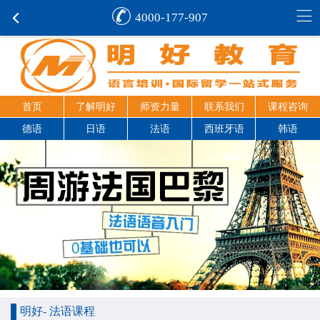
4000-177-907
首页
了解明好
师资力量
联系我们
课程咨询
德语
日语
法语
西班牙语
韩语
明好- 法语课程