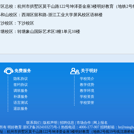
市区总校：杭州市拱墅区莫干山路122号坤泽荟金座3楼明好教育（地铁2号
小和山校区：西湖区留和路-浙江工业大学屏风校区语林楼
下沙校区：下沙校区
转塘校区：转塘象山国际艺术区1幢1单元10楼
免费服务
关于明好
隐私协议
学校简介
签约协议
教学优势
调班服务
教学环境
补课服务
学校资质
语言测试
学校荣誉
退款服务
联系我们
|
版权声明
|
招聘信息
|
市场合作
|
网上报名
权所有 明好教育
浙ICP备2024103275号-1
热线电话：4000-177-907 招聘邮箱：
hr@mingha
址：杭州市拱墅区莫干山路122号坤泽荟金座3楼明好教育（地铁2号线19号线沈塘桥