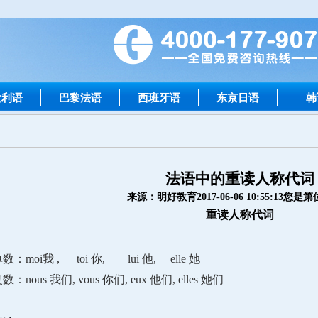
大利语
巴黎法语
西班牙语
东京日语
韩
法语中的重读人称代词
来源：明好教育
2017-06-06 10:55:13
您是第
重读人称代词
数：moi我 ,      toi 你,        lui 他,     elle 她
