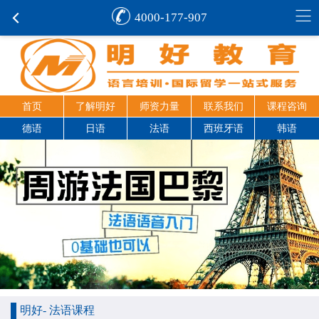
4000-177-907
首页
了解明好
师资力量
联系我们
课程咨询
德语
日语
法语
西班牙语
韩语
明好- 法语课程