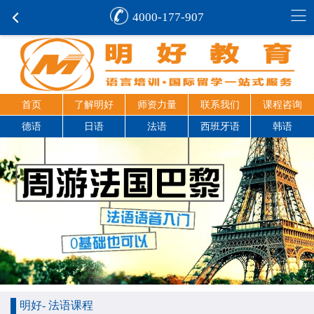
4000-177-907
首页
了解明好
师资力量
联系我们
课程咨询
德语
日语
法语
西班牙语
韩语
明好- 法语课程